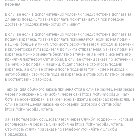
перечня.
В случае если в дополнительных условиях предусмотрена доплата за
длинную поездку, то такая доплата может взиматься при поездке/
доставке продолжительностью от 7 минут.
В случае если в дополнительных условиях предусмотрена доплата за
подачу издалека, то такая доплата применяется, если время подачи
машины больше 9 минут. Стоимость рассчитывается исходя из времени
и километража пути водителя до пункта отправления. Заказ с подачей
издалека можно отменить бесплатно в течение 3 минут с момента его
принятия партнером Ситимобил. В случае отмены заказа по истечении
3 минут, но до подачи машины, будет списана стоимость подачи
издалека, а в случае отмены после подачи (в том числе невыхода к
автомобилю) - стоимость подачи издалека и стоимость платной отмены
в соответствии с тарифом.
Тарифы для обычного заказа применяются в случае размещения заказа
через приложение Ситимобил, через сайт
https://city-mobil.ru/
, чат-
боты в мессенджерах, а также через виджеты в сервисах третьих лиц, в
случае размещения заказа на основании договора с Ситимобил
https://city-mobil.ru/oferta
.
Заказ по телефону осуществляется через Службу Поддержки. Условия
использования сервиса Ситимобил на
https://city-mobil.ru/oferta
.
Стоимость услуги при заказе по телефону уточняйте у Службы
Поддержки.