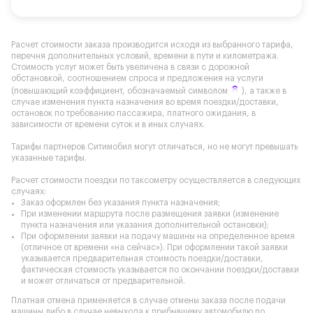
Расчет стоимости заказа производится исходя из выбранного тарифа,
перечня дополнительных условий, времени в пути и километража.
Стоимость услуг может быть увеличена в связи с дорожной
обстановкой, соотношением спроса и предложения на услуги
(повышающий коэффициент, обозначаемый символом
), а также в
случае изменения пункта назначения во время поездки/доставки,
остановок по требованию пассажира, платного ожидания, в
зависимости от времени суток и в иных случаях.
Тарифы партнеров Ситимобил могут отличаться, но не могут превышать
указанные тарифы.
Расчет стоимости поездки по таксометру осуществляется в следующих
случаях:
Заказ оформлен без указания пункта назначения;
При изменении маршрута после размещения заявки (изменение
пункта назначения или указания дополнительной остановки);
При оформлении заявки на подачу машины на определенное время
(отличное от времени «на сейчас»). При оформлении такой заявки
указывается предварительная стоимость поездки/доставки,
фактическая стоимость указывается по окончании поездки/доставки
и может отличаться от предварительной.
Платная отмена применяется в случае отмены заказа после подачи
машины либо в случае невыхода к прибывшему автомобилю по