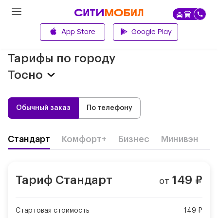
App Store
Google Play
Главная
Тарифы по городу
Тосно
Обычный заказ
По телефону
Стандарт
Комфорт+
Бизнес
Минивэн
Д
Тариф
Стандарт
149
₽
от
Стартовая стоимость
149 ₽