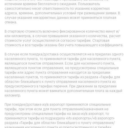
истечении времени бесплатного ожидания. Пользователь
самостоятельно несет ответственность по указанию корректных
адреса, времени, дополнительных условий при размещении заявки. В
случае указания некорректных данных может применяться платная
отмена.
В стартовую стоимость включено фиксированное количество минут и/
или километров, в случае превышения указанного количества, расчет
стоимости услуг осуществляется согласно тарифам. Стартовая
стоимость и все тарифы указаны без учета повышающего коэффициента.
В случае если поездка/доставка осуществляется не в пределах одного
населенного пункта, то применяются тарифы для населенного пункта,
являющегося пунктом отправления. Если для населенного пункта,
являющегося пунктом отправления, не предусмотрены специальные
тарифы или адрес пункта отправления находится за пределами
населенных пунктов, то применяются тарифы из раздела «Тарифы для
области» ближайшего к пункту отправления населенного пункта из
предусмотренного в тарифах перечня. При движении за пределами
населенного пункта может взиматься дополнительная плата за каждый
километр.
При поездке/доставке из/в аэропорт применяются специальные
тарифы, при этом если для пункта отправления/назначения не
предусмотрены специальные тарифы на заказ из/в аэропорт, то
применяются тарифы из подраздела «Из аэропорта»/«В аэропорт»
раздела «Тарифы для области» ближайшего к пункту отправления/
назначения населенного пункта из предусмотренного в тарифах