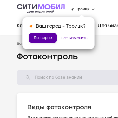
Троицк
Клиентам
Водителям
Для биз
Ваш город -
Троицк
?
Да, верно
Нет, изменить
База знаний
/
Как всё устроено?
Фотоконтроль
Виды фотоконтроля
Это регулярная проверка вашего автомобил