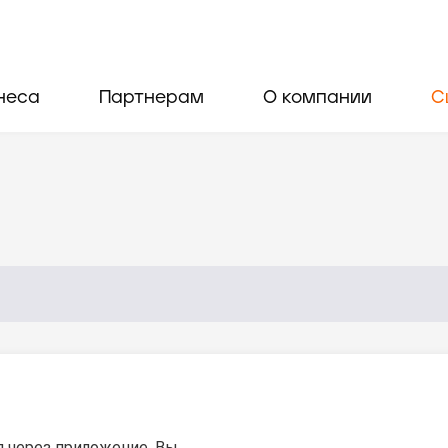
неса
Партнерам
О компании
С
я через приложение. Вы