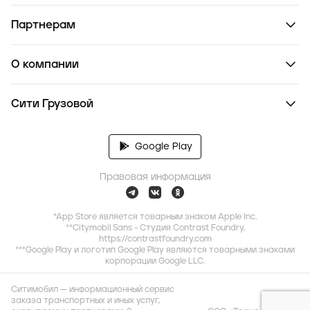
Партнерам
О компании
Сити Грузовой
Google Play
Правовая информация
*App Store является товарным знаком Apple Inc.
**Citymobil Sans - Студия Contrast Foundry,
https://contrastfoundry.com
***Google Play и логотип Google Play являются товарными знаками
корпорации Google LLC.
Ситимобил — информационный сервис
заказа транспортных и иных услуг,