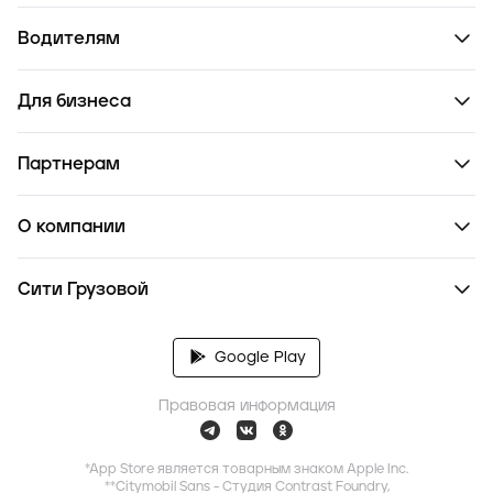
Водителям
Для бизнеса
Партнерам
О компании
Сити Грузовой
Google Play
Правовая информация
*App Store является товарным знаком Apple Inc.
**Citymobil Sans - Студия Contrast Foundry,