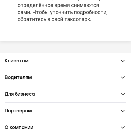
определённое время снимаются
определённое время снимаются
определённое время снимаются
сами. Чтобы уточнить подробности,
сами. Чтобы уточнить подробности,
сами. Чтобы уточнить подробности,
обратитесь в свой таксопарк.
обратитесь в свой таксопарк.
обратитесь в свой таксопарк.
Клиентам
Водителям
Для бизнеса
Партнерам
О компании