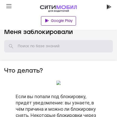
Google Play
База знаний
Меня заблокировали
Что делать?
Если вы попали под блокировку,
Если вы попали под блокировку,
Если вы попали под блокировку,
придёт уведомление: вы узнаете, в
придёт уведомление: вы узнаете, в
придёт уведомление: вы узнаете, в
чём причина и можно ли блокировку
чём причина и можно ли блокировку
чём причина и можно ли блокировку
снять. Некоторые блокировки через
снять. Некоторые блокировки через
снять. Некоторые блокировки через