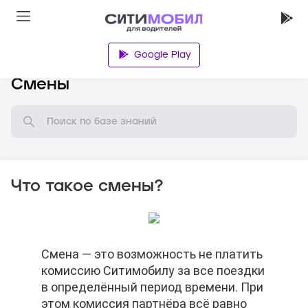
Google Play
База знаний
Смены
Что такое смены?
Смена — это возможность не платить
Смена — это возможность не платить
Смена — это возможность не платить
комиссию Ситимобилу за все поездки
комиссию Ситимобилу за все поездки
комиссию Ситимобилу за все поездки
в определённый период времени. При
в определённый период времени. При
в определённый период времени. При
этом комиссия партнёра всё равно
этом комиссия партнёра всё равно
этом комиссия партнёра всё равно