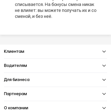
списывается. На бонусы смена никак
списывается. На бонусы смена никак
списывается. На бонусы смена никак
не влияет: вы можете получать их и со
не влияет: вы можете получать их и со
не влияет: вы можете получать их и со
сменой, и без неё.
сменой, и без неё.
сменой, и без неё.
Клиентам
Водителям
Для бизнеса
Партнерам
О компании