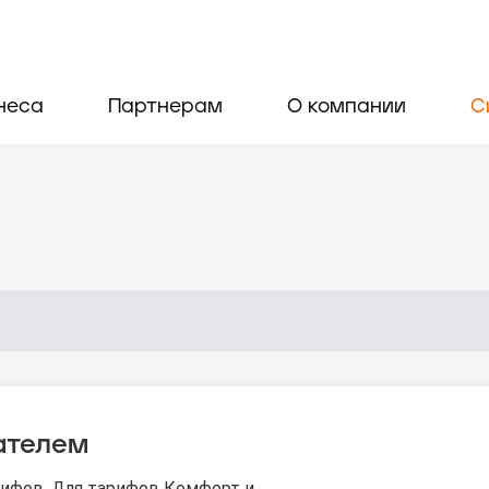
неса
Партнерам
О компании
С
ателем
рифов. Для тарифов Комфорт и