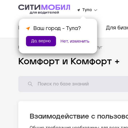
Тула
Клиентам
Водителям
Для биз
Ваш город -
Тула
?
Да, верно
Нет, изменить
База знаний
/
Стандарты оказания услуг
Комфорт и Комфорт +
Взаимодействие с пользов
Общие требования необходимы для всех та