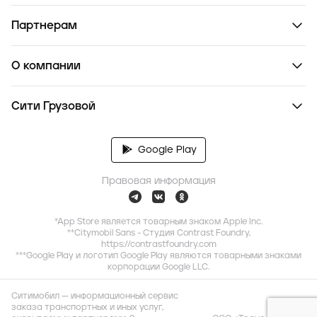
Партнерам
О компании
Сити Грузовой
Google Play
Правовая информация
*App Store является товарным знаком Apple Inc.
**Citymobil Sans - Студия Contrast Foundry,
https://contrastfoundry.com
***Google Play и логотип Google Play являются товарными знаками
корпорации Google LLC.
Ситимобил — информационный сервис
заказа транспортных и иных услуг,