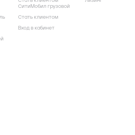
Стать клиентом
Лизинг
СитиМобил грузовой
ль
Стать клиентом
Вход в кабинет
ей