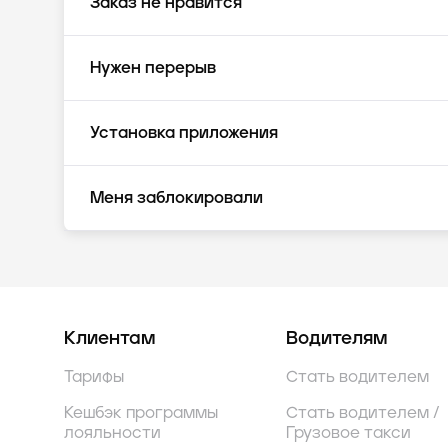
Заказ не нравится
Нужен перерыв
Установка приложения
Меня заблокировали
Клиентам
Водителям
Тарифы
Стать водителем
Кешбэк программы
Стать водителем /
лояльности
Грузовое такси