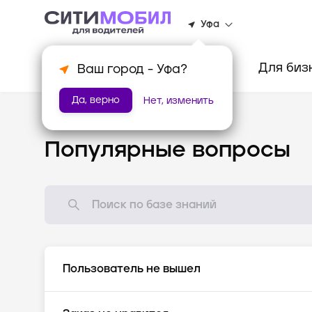
Уфа
Клиентам
Водителям
Для биз
Ваш город -
Уфа
?
Да, верно
Нет, изменить
База знаний
/
Популярные вопросы
Популярные вопросы
Пользователь не вышел