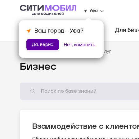
Уфа
Клиентам
Водителям
Для биз
Ваш город -
Уфа
?
Да, верно
Нет, изменить
База знаний
/
Стандарты оказания услуг
Бизнес
Взаимодействие с клиенто
Общие требования необходимы для всех тар