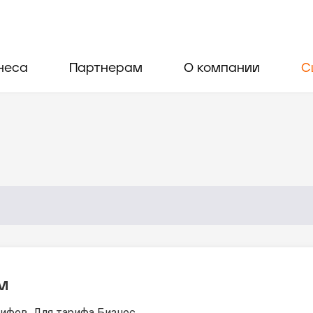
неса
Партнерам
О компании
С
м
ифов. Для тарифа Бизнес