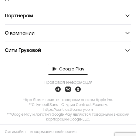
Партнерам
О компании
Сити Грузовой
Google Play
Правовая информация
*App Store является товарным знаком Apple Inc.
**Citymobil Sans - Студия Contrast Foundry,
https://contrastfoundry.com
***Google Play и логотип Google Play являются товарными знаками
корпорации Google LLC.
Ситимобил — информационный сервис