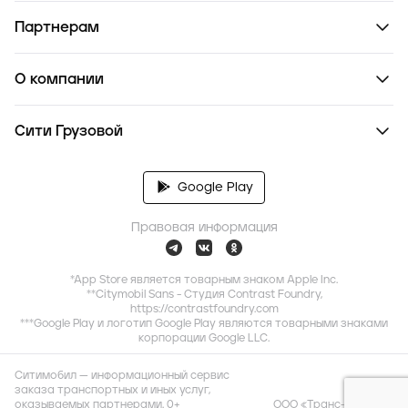
Партнерам
О компании
Сити Грузовой
Google Play
Правовая информация
*App Store является товарным знаком Apple Inc.
**Citymobil Sans - Студия Contrast Foundry,
https://contrastfoundry.com
***Google Play и логотип Google Play являются товарными знаками
корпорации Google LLC.
Ситимобил — информационный сервис
заказа транспортных и иных услуг,
оказываемых партнерами. 0+
ООО «Транс-Миссия»