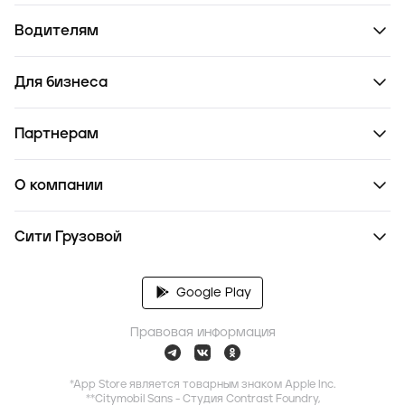
Водителям
Для бизнеса
Партнерам
О компании
Сити Грузовой
Google Play
Правовая информация
*App Store является товарным знаком Apple Inc.
**Citymobil Sans - Студия Contrast Foundry,