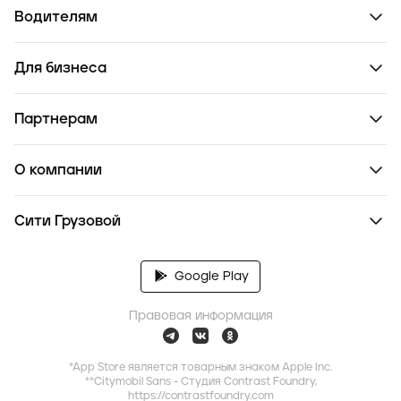
Водителям
Для бизнеса
Партнерам
О компании
Сити Грузовой
Google Play
Правовая информация
*App Store является товарным знаком Apple Inc.
**Citymobil Sans - Студия Contrast Foundry,
https://contrastfoundry.com