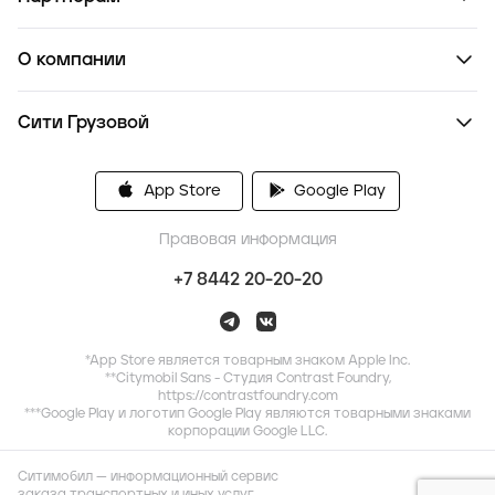
О компании
Сити Грузовой
App Store
Google Play
Правовая информация
+7 8442 20-20-20
*App Store является товарным знаком Apple Inc.
**Citymobil Sans - Студия Contrast Foundry,
https://contrastfoundry.com
***Google Play и логотип Google Play являются товарными знаками
корпорации Google LLC.
Ситимобил — информационный сервис
заказа транспортных и иных услуг,