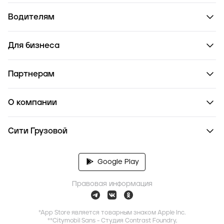
Водителям
Для бизнеса
Партнерам
О компании
Сити Грузовой
Google Play
Правовая информация
*App Store является товарным знаком Apple Inc.
**Citymobil Sans - Студия Contrast Foundry,