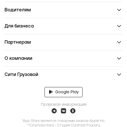
Водителям
Для бизнеса
Партнерам
О компании
Сити Грузовой
Google Play
Правовая информация
*App Store является товарным знаком Apple Inc.
**Citymobil Sans - Студия Contrast Foundry,