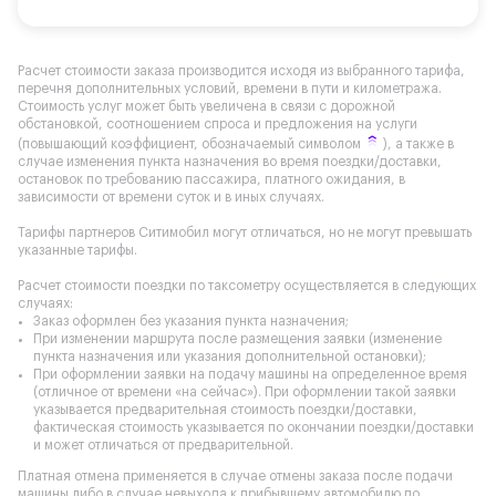
Расчет стоимости заказа производится исходя из выбранного тарифа,
перечня дополнительных условий, времени в пути и километража.
Стоимость услуг может быть увеличена в связи с дорожной
обстановкой, соотношением спроса и предложения на услуги
(повышающий коэффициент, обозначаемый символом
), а также в
случае изменения пункта назначения во время поездки/доставки,
остановок по требованию пассажира, платного ожидания, в
зависимости от времени суток и в иных случаях.
Тарифы партнеров Ситимобил могут отличаться, но не могут превышать
указанные тарифы.
Расчет стоимости поездки по таксометру осуществляется в следующих
случаях:
Заказ оформлен без указания пункта назначения;
При изменении маршрута после размещения заявки (изменение
пункта назначения или указания дополнительной остановки);
При оформлении заявки на подачу машины на определенное время
(отличное от времени «на сейчас»). При оформлении такой заявки
указывается предварительная стоимость поездки/доставки,
фактическая стоимость указывается по окончании поездки/доставки
и может отличаться от предварительной.
Платная отмена применяется в случае отмены заказа после подачи
машины либо в случае невыхода к прибывшему автомобилю по