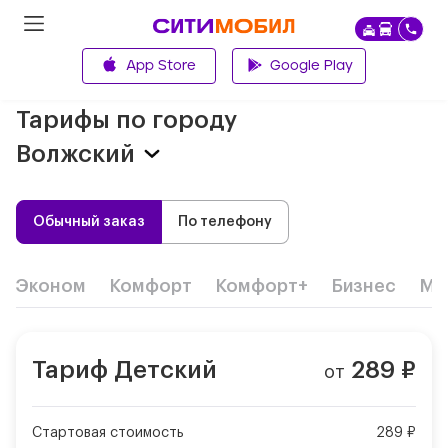
App Store
Google Play
Главная
Тарифы по городу
Волжский
Обычный заказ
По телефону
Эконом
Комфорт
Комфорт+
Бизнес
Ми
Тариф
Детский
289
₽
от
Стартовая стоимость
289 ₽