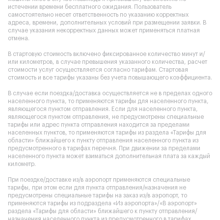
истечении времени бесплатного ожидания. Пользователь
самостоятельно несет ответственность по указанию корректных
адреса, времени, дополнительных условий при размещении заявки. В
случае указания некорректных данных может применяться платная
отмена.
В стартовую стоимость включено фиксированное количество минут и/
или километров, в случае превышения указанного количества, расчет
стоимости услуг осуществляется согласно тарифам. Стартовая
стоимость и все тарифы указаны без учета повышающего коэффициента.
В случае если поездка/доставка осуществляется не в пределах одного
населенного пункта, то применяются тарифы для населенного пункта,
являющегося пунктом отправления. Если для населенного пункта,
являющегося пунктом отправления, не предусмотрены специальные
тарифы или адрес пункта отправления находится за пределами
населенных пунктов, то применяются тарифы из раздела «Тарифы для
области» ближайшего к пункту отправления населенного пункта из
предусмотренного в тарифах перечня. При движении за пределами
населенного пункта может взиматься дополнительная плата за каждый
километр.
При поездке/доставке из/в аэропорт применяются специальные
тарифы, при этом если для пункта отправления/назначения не
предусмотрены специальные тарифы на заказ из/в аэропорт, то
применяются тарифы из подраздела «Из аэропорта»/«В аэропорт»
раздела «Тарифы для области» ближайшего к пункту отправления/
назначения населенного пункта из предусмотренного в тарифах