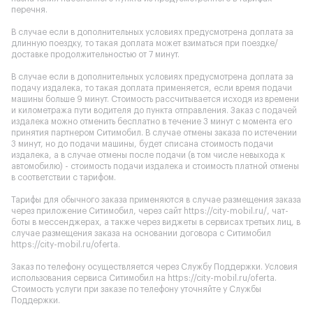
перечня.
В случае если в дополнительных условиях предусмотрена доплата за
длинную поездку, то такая доплата может взиматься при поездке/
доставке продолжительностью от 7 минут.
В случае если в дополнительных условиях предусмотрена доплата за
подачу издалека, то такая доплата применяется, если время подачи
машины больше 9 минут. Стоимость рассчитывается исходя из времени
и километража пути водителя до пункта отправления. Заказ с подачей
издалека можно отменить бесплатно в течение 3 минут с момента его
принятия партнером Ситимобил. В случае отмены заказа по истечении
3 минут, но до подачи машины, будет списана стоимость подачи
издалека, а в случае отмены после подачи (в том числе невыхода к
автомобилю) - стоимость подачи издалека и стоимость платной отмены
в соответствии с тарифом.
Тарифы для обычного заказа применяются в случае размещения заказа
через приложение Ситимобил, через сайт
https://city-mobil.ru/
, чат-
боты в мессенджерах, а также через виджеты в сервисах третьих лиц, в
случае размещения заказа на основании договора с Ситимобил
https://city-mobil.ru/oferta
.
Заказ по телефону осуществляется через Службу Поддержки. Условия
использования сервиса Ситимобил на
https://city-mobil.ru/oferta
.
Стоимость услуги при заказе по телефону уточняйте у Службы
Поддержки.