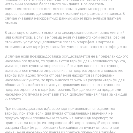
истечении времени бесплатного ожидания. Пользователь
самостоятельно несет ответственность по указанию корректных
адреса, времени, дополнительных условий при размещении заявки. В
случае указания некорректных данных может применяться платная
отмена.
В стартовую стоимость включено фиксированное количество минут и/
или километров, в случае превышения указанного количества, расчет
стоимости услуг осуществляется согласно тарифам. Стартовая
стоимость и все тарифы указаны без учета повышающего коэффициента.
В случае если поездка/доставка осуществляется не в пределах одного
населенного пункта, то применяются тарифы для населенного пункта,
являющегося пунктом отправления. Если для населенного пункта,
являющегося пунктом отправления, не предусмотрены специальные
тарифы или адрес пункта отправления находится за пределами
населенных пунктов, то применяются тарифы из раздела «Тарифы для
области» ближайшего к пункту отправления населенного пункта из
предусмотренного в тарифах перечня. При движении за пределами
населенного пункта может взиматься дополнительная плата за каждый
километр.
При поездке/доставке из/в аэропорт применяются специальные
тарифы, при этом если для пункта отправления/назначения не
предусмотрены специальные тарифы на заказ из/в аэропорт, то
применяются тарифы из подраздела «Из аэропорта»/«В аэропорт»
раздела «Тарифы для области» ближайшего к пункту отправления/
назначения населенного пункта из предусмотренного в тарифах