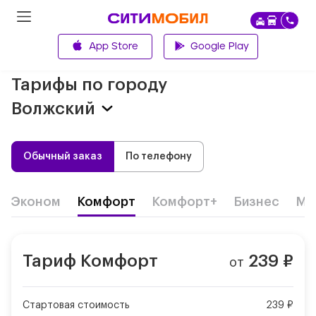
App Store
Google Play
Главная
Тарифы по городу
Волжский
Обычный заказ
По телефону
Эконом
Комфорт
Комфорт+
Бизнес
Ми
Тариф
Комфорт
239
₽
от
Стартовая стоимость
239 ₽