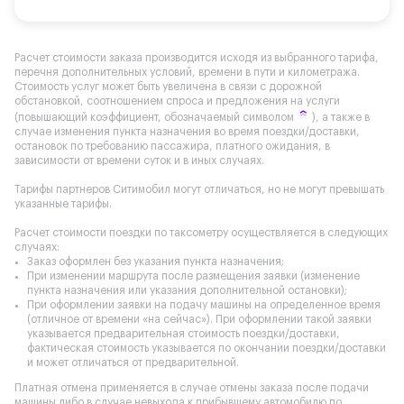
Расчет стоимости заказа производится исходя из выбранного тарифа,
перечня дополнительных условий, времени в пути и километража.
Стоимость услуг может быть увеличена в связи с дорожной
обстановкой, соотношением спроса и предложения на услуги
(повышающий коэффициент, обозначаемый символом
), а также в
случае изменения пункта назначения во время поездки/доставки,
остановок по требованию пассажира, платного ожидания, в
зависимости от времени суток и в иных случаях.
Тарифы партнеров Ситимобил могут отличаться, но не могут превышать
указанные тарифы.
Расчет стоимости поездки по таксометру осуществляется в следующих
случаях:
Заказ оформлен без указания пункта назначения;
При изменении маршрута после размещения заявки (изменение
пункта назначения или указания дополнительной остановки);
При оформлении заявки на подачу машины на определенное время
(отличное от времени «на сейчас»). При оформлении такой заявки
указывается предварительная стоимость поездки/доставки,
фактическая стоимость указывается по окончании поездки/доставки
и может отличаться от предварительной.
Платная отмена применяется в случае отмены заказа после подачи
машины либо в случае невыхода к прибывшему автомобилю по