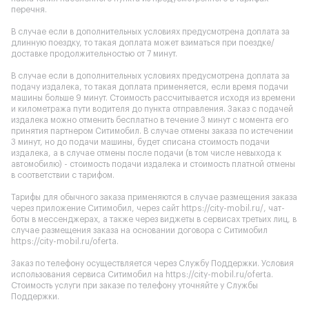
перечня.
В случае если в дополнительных условиях предусмотрена доплата за
длинную поездку, то такая доплата может взиматься при поездке/
доставке продолжительностью от 7 минут.
В случае если в дополнительных условиях предусмотрена доплата за
подачу издалека, то такая доплата применяется, если время подачи
машины больше 9 минут. Стоимость рассчитывается исходя из времени
и километража пути водителя до пункта отправления. Заказ с подачей
издалека можно отменить бесплатно в течение 3 минут с момента его
принятия партнером Ситимобил. В случае отмены заказа по истечении
3 минут, но до подачи машины, будет списана стоимость подачи
издалека, а в случае отмены после подачи (в том числе невыхода к
автомобилю) - стоимость подачи издалека и стоимость платной отмены
в соответствии с тарифом.
Тарифы для обычного заказа применяются в случае размещения заказа
через приложение Ситимобил, через сайт
https://city-mobil.ru/
, чат-
боты в мессенджерах, а также через виджеты в сервисах третьих лиц, в
случае размещения заказа на основании договора с Ситимобил
https://city-mobil.ru/oferta
.
Заказ по телефону осуществляется через Службу Поддержки. Условия
использования сервиса Ситимобил на
https://city-mobil.ru/oferta
.
Стоимость услуги при заказе по телефону уточняйте у Службы
Поддержки.