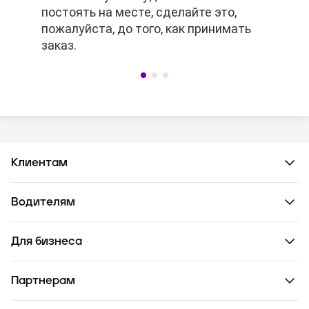
постоять на месте, сделайте это,
заранее, то платное ожидание не
постоять на месте, сделайте это,
пожалуйста, до того, как принимать
сработает.
пожалуйста, до того, как принимать
заказ.
заказ.
Клиентам
Водителям
Для бизнеса
Партнерам