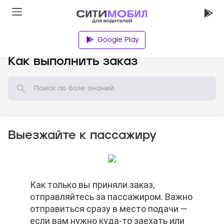
Google Play
База знаний
Как выполнить заказ
Выезжайте к пассажиру
Нельзя просить пассажира отменить
Как только вы приняли заказ,
Когда доберётесь до нужного адреса,
Нельзя просить пассажира отменить
Как только вы приняли заказ,
заказ.
отправляйтесь за пассажиром. Важно
нажимайте кнопку «На месте». В этот
заказ.
отправляйтесь за пассажиром. Важно
отправиться сразу в место подачи —
момент вы действительно должны
отправиться сразу в место подачи —
если вам нужно куда-то заехать или
быть на месте. Если нажмёте кнопку
если вам нужно куда-то заехать или