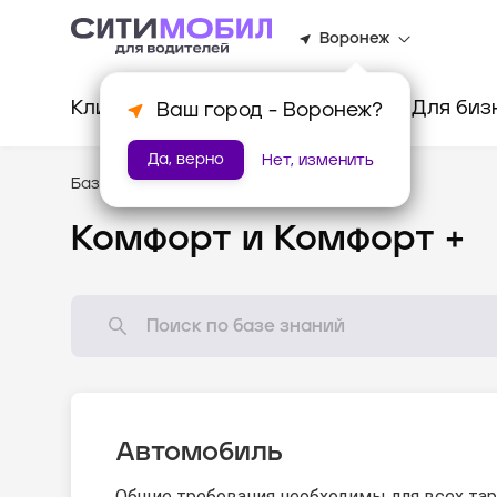
Воронеж
Клиентам
Водителям
Для биз
Ваш город -
Воронеж
?
Да, верно
Нет, изменить
База знаний
/
Стандарты оказания услуг
Комфорт и Комфорт +
Автомобиль
Общие требования необходимы для всех та