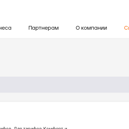
неса
Партнерам
О компании
С
рифов. Для тарифов Комфорт и