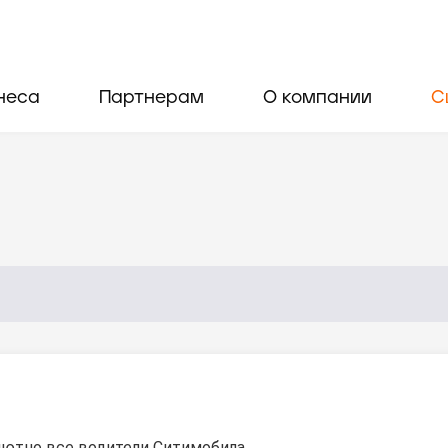
неса
Партнерам
О компании
С
ютно все водители Ситимобила.