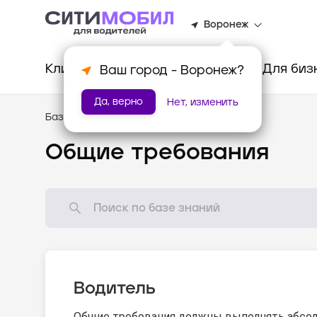
Воронеж
Клиентам
Водителям
Для биз
Ваш город -
Воронеж
?
Да, верно
Нет, изменить
База знаний
/
Стандарты оказания услуг
Общие требования
Водитель
Общие требования должны выполнять абсол