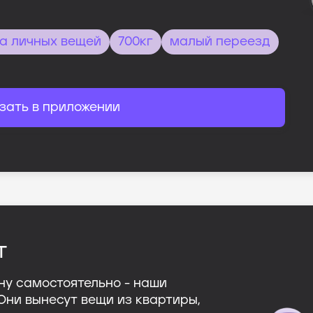
а личных вещей
700кг
малый переезд
зать в приложении
т
ну самостоятельно - наши
 Они вынесут вещи из квартиры,