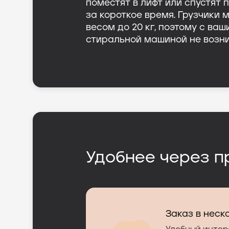
поместят в лифт или спустят 
за короткое время. Грузчики 
весом до 20 кг, поэтому с ва
стиральной машиной не возни
Удобнее через п
Заказ в неск
Заказ в неск
Цена сразу н
Легкий выбор
Цена сразу н