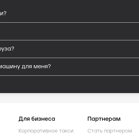
си?
руза?
машину для меня?
Для бизнеса
Партнерам
Корпоративное такси
Стать партнером