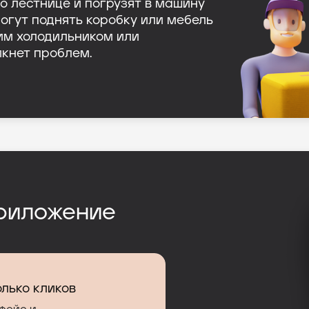
по лестнице и погрузят в машину
могут поднять коробку или мебель
шим холодильником или
кнет проблем.
риложение
олько кликов
олько кликов
а экране
 грузовика
а экране