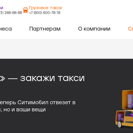
си
Грузовое такси
73) 288-88-88
+7 (800) 600-78-18
неса
Партнерам
О компании
С
» ― закажи такси
Теперь Ситимобил отвезет в
, но и ваши вещи