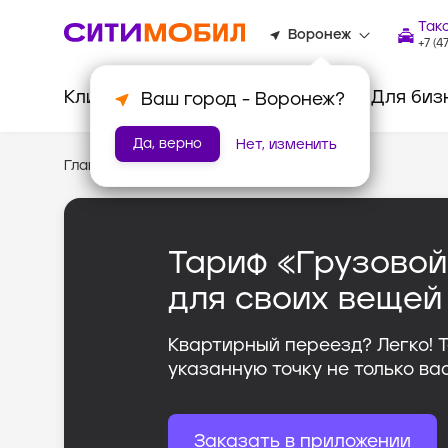
Так
Воронеж
+7 (4
Клиентам
Водителям
Для биз
Ваш город -
Воронеж
?
Да, верно
Нет, изменить
Главная
/
Тариф «Грузовой»
Тариф «Грузовой
для своих вещей
Квартирный переезд? Легко! 
указанную точку не только вас
Заказать в приложении