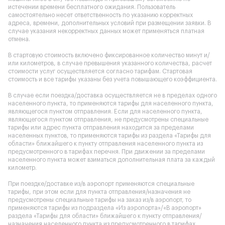
истечении времени бесплатного ожидания. Пользователь
самостоятельно несет ответственность по указанию корректных
адреса, времени, дополнительных условий при размещении заявки. В
случае указания некорректных данных может применяться платная
отмена.
В стартовую стоимость включено фиксированное количество минут и/
или километров, в случае превышения указанного количества, расчет
стоимости услуг осуществляется согласно тарифам. Стартовая
стоимость и все тарифы указаны без учета повышающего коэффициента.
В случае если поездка/доставка осуществляется не в пределах одного
населенного пункта, то применяются тарифы для населенного пункта,
являющегося пунктом отправления. Если для населенного пункта,
являющегося пунктом отправления, не предусмотрены специальные
тарифы или адрес пункта отправления находится за пределами
населенных пунктов, то применяются тарифы из раздела «Тарифы для
области» ближайшего к пункту отправления населенного пункта из
предусмотренного в тарифах перечня. При движении за пределами
населенного пункта может взиматься дополнительная плата за каждый
километр.
При поездке/доставке из/в аэропорт применяются специальные
тарифы, при этом если для пункта отправления/назначения не
предусмотрены специальные тарифы на заказ из/в аэропорт, то
применяются тарифы из подраздела «Из аэропорта»/«В аэропорт»
раздела «Тарифы для области» ближайшего к пункту отправления/
назначения населенного пункта из предусмотренного в тарифах