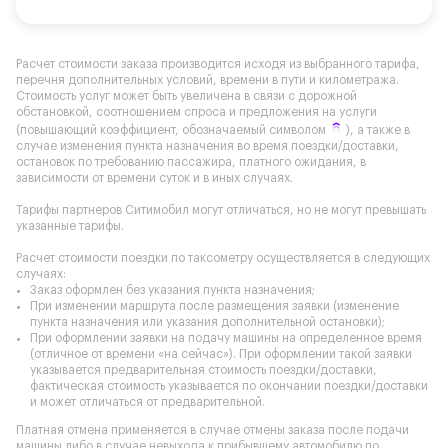
Расчет стоимости заказа производится исходя из выбранного тарифа,
перечня дополнительных условий, времени в пути и километража.
Стоимость услуг может быть увеличена в связи с дорожной
обстановкой, соотношением спроса и предложения на услуги
(повышающий коэффициент, обозначаемый символом
), а также в
случае изменения пункта назначения во время поездки/доставки,
остановок по требованию пассажира, платного ожидания, в
зависимости от времени суток и в иных случаях.
Тарифы партнеров Ситимобил могут отличаться, но не могут превышать
указанные тарифы.
Расчет стоимости поездки по таксометру осуществляется в следующих
случаях:
Заказ оформлен без указания пункта назначения;
При изменении маршрута после размещения заявки (изменение
пункта назначения или указания дополнительной остановки);
При оформлении заявки на подачу машины на определенное время
(отличное от времени «на сейчас»). При оформлении такой заявки
указывается предварительная стоимость поездки/доставки,
фактическая стоимость указывается по окончании поездки/доставки
и может отличаться от предварительной.
Платная отмена применяется в случае отмены заказа после подачи
машины либо в случае невыхода к прибывшему автомобилю по