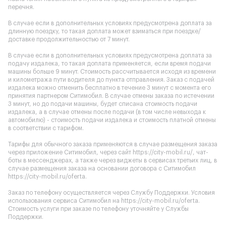
перечня.
В случае если в дополнительных условиях предусмотрена доплата за
длинную поездку, то такая доплата может взиматься при поездке/
доставке продолжительностью от 7 минут.
В случае если в дополнительных условиях предусмотрена доплата за
подачу издалека, то такая доплата применяется, если время подачи
машины больше 9 минут. Стоимость рассчитывается исходя из времени
и километража пути водителя до пункта отправления. Заказ с подачей
издалека можно отменить бесплатно в течение 3 минут с момента его
принятия партнером Ситимобил. В случае отмены заказа по истечении
3 минут, но до подачи машины, будет списана стоимость подачи
издалека, а в случае отмены после подачи (в том числе невыхода к
автомобилю) - стоимость подачи издалека и стоимость платной отмены
в соответствии с тарифом.
Тарифы для обычного заказа применяются в случае размещения заказа
через приложение Ситимобил, через сайт
https://city-mobil.ru/
, чат-
боты в мессенджерах, а также через виджеты в сервисах третьих лиц, в
случае размещения заказа на основании договора с Ситимобил
https://city-mobil.ru/oferta
.
Заказ по телефону осуществляется через Службу Поддержки. Условия
использования сервиса Ситимобил на
https://city-mobil.ru/oferta
.
Стоимость услуги при заказе по телефону уточняйте у Службы
Поддержки.