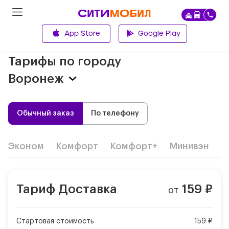
App Store
Google Play
Главная
Тарифы по городу
Воронеж
Обычный заказ
По телефону
Эконом
Комфорт
Комфорт+
Минивэн
Д
Тариф
Доставка
159
₽
от
Стартовая стоимость
159 ₽