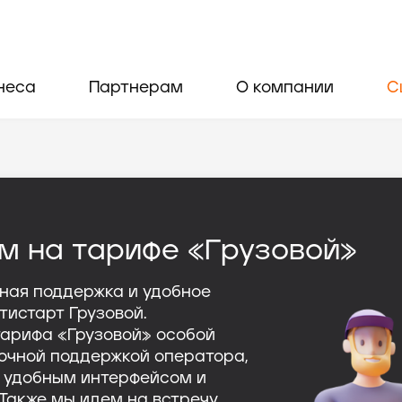
неса
Партнерам
О компании
С
м на тарифе «Грузовой»
чная поддержка и удобное
тистарт Грузовой.
тарифа «Грузовой» особой
точной поддержкой оператора,
с удобным интерфейсом и
 Также мы идем на встречу