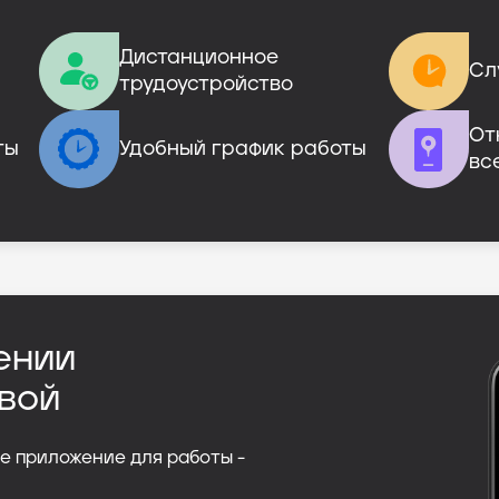
Дистанционное

Сл
трудоустройство
От
ты
Удобный график работы
вс
ении
вой
е приложение для работы -