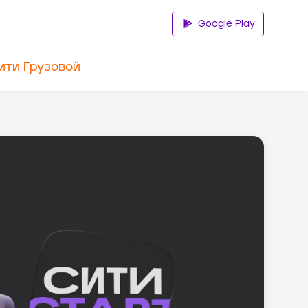
Google Play
ити Грузовой