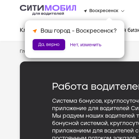
Воскресенск
Клиентам
Водителям
Для биз
Ваш город -
Воскресенск
?
Да, верно
Нет, изменить
Главная
/
Тариф «Грузовой»
Работа водителе
Система бонусов, круглосуто
приложение для водителей Си
Мы радуем наших водителей 
бонусной системой, круглосу
приложением для водителей 
постоянным потоком заказов.