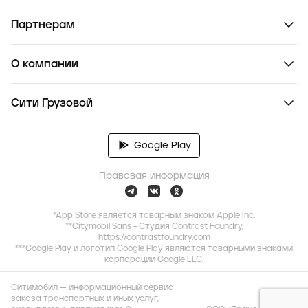
Партнерам
О компании
Сити Грузовой
Google Play
Правовая информация
*App Store является товарным знаком Apple Inc.
**Citymobil Sans - Студия Contrast Foundry,
https://contrastfoundry.com
***Google Play и логотип Google Play являются товарными знаками
корпорации Google LLC.
Ситимобил — информационный сервис
заказа транспортных и иных услуг,