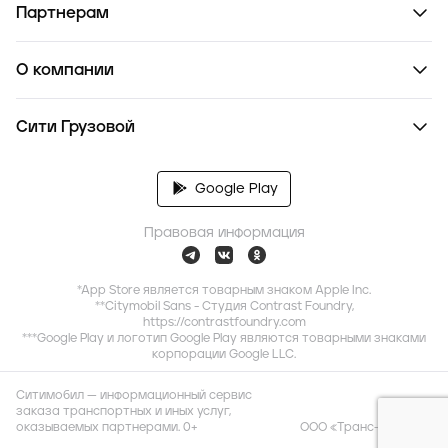
Партнерам
О компании
Сити Грузовой
Google Play
Правовая информация
*App Store является товарным знаком Apple Inc.
**Citymobil Sans - Студия Contrast Foundry,
https://contrastfoundry.com
***Google Play и логотип Google Play являются товарными знаками
корпорации Google LLC.
Ситимобил — информационный сервис
заказа транспортных и иных услуг,
оказываемых партнерами. 0+
ООО «Транс-Миссия»