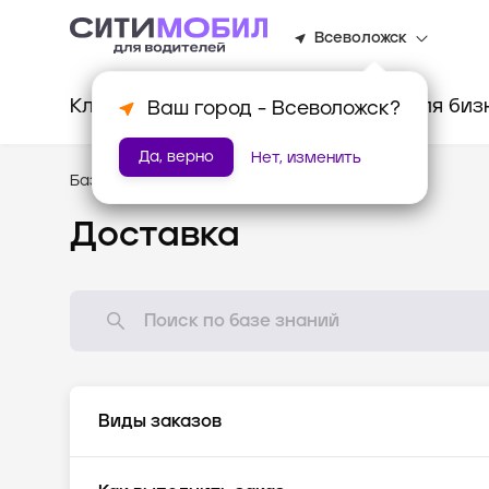
Всеволожск
Клиентам
Водителям
Для биз
Ваш город -
Всеволожск
?
Да, верно
Нет, изменить
База знаний
/
Доставка
Доставка
Виды заказов