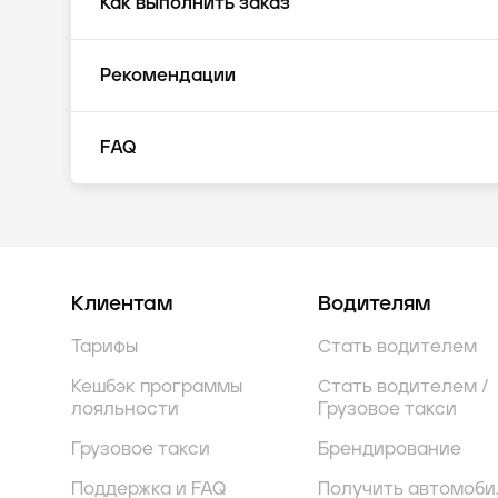
Как выполнить заказ
Рекомендации
FAQ
Клиентам
Водителям
Тарифы
Стать водителем
Кешбэк программы
Стать водителем /
лояльности
Грузовое такси
Грузовое такси
Брендирование
Поддержка и FAQ
Получить автомоби