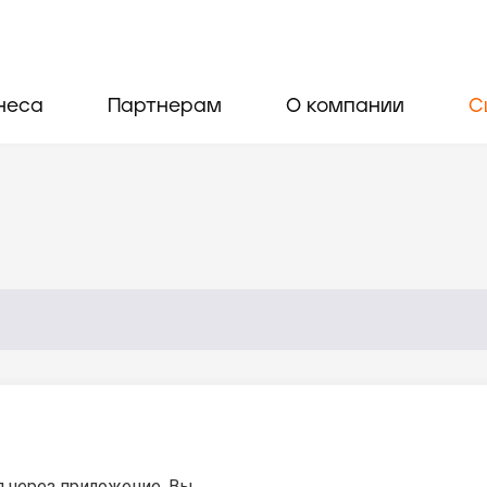
неса
Партнерам
О компании
С
я через приложение. Вы