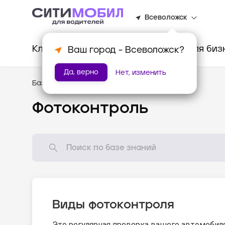
Всеволожск
Клиентам
Водителям
Для биз
Ваш город -
Всеволожск
?
Да, верно
Нет, изменить
База знаний
/
Как всё устроено?
Фотоконтроль
Виды фотоконтроля
Это регулярная проверка вашего автомобил