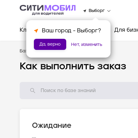
Выборг
Клиентам
Водителям
Для биз
Ваш город -
Выборг
?
Да, верно
Нет, изменить
База знаний
/
Как всё устроено?
Как выполнить заказ
Ожидание