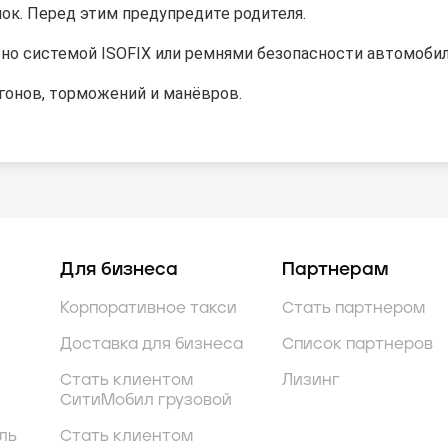
нок. Перед этим предупредите родителя.
ено системой ISOFIX или ремнями безопасности автомобил
згонов, торможений и манёвров.
Для бизнеса
Партнерам
Корпоративное такси
Стать партнером
Доставка для бизнеса
Список партнеров
Стать клиентом
Лизинг
СитиМобил грузовой
ль
Стать клиентом