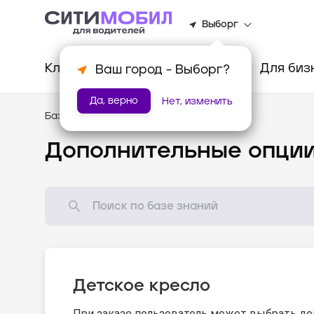
Выборг
Клиентам
Водителям
Для биз
Ваш город -
Выборг
?
Да, верно
Нет, изменить
База знаний
/
Стандарты оказания услуг
Дополнительные опци
Детское кресло
При заказе пользователь может выбрать до