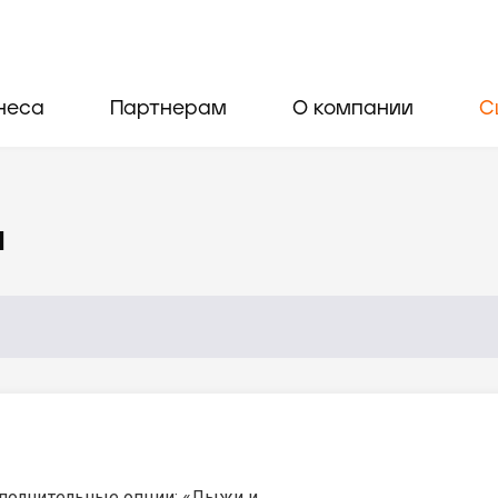
неса
Партнерам
О компании
С
и
полнительные опции: «Лыжи и