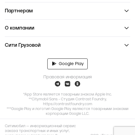
Партнерам
О компании
Сити Грузовой
Google Play
Правовая информация
*App Store является товарным знаком Apple Inc.
**Citymobil Sans - Студия Contrast Foundry,
https://contrastfoundry.com
***Google Play и логотип Google Play являются товарными знаками
корпорации Google LLC.
Ситимобил — информационный сервис
заказа транспортных и иных услуг,