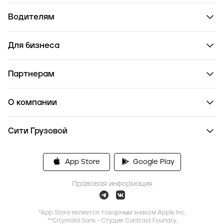
Водителям
Для бизнеса
Партнерам
О компании
Сити Грузовой
App Store
Google Play
Правовая информация
*App Store является товарным знаком Apple Inc.
**Citymobil Sans - Студия Contrast Foundry,