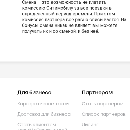
Смена — это возможность не платить
Смена — это возможность не платить
Смена — это возможность не платить
комиссию Ситимобилу за все поездки в
комиссию Ситимобилу за все поездки в
комиссию Ситимобилу за все поездки в
определённый период времени. При этом
определённый период времени. При этом
определённый период времени. При этом
комиссия партнёра всё равно списывается. На
комиссия партнёра всё равно списывается. На
комиссия партнёра всё равно списывается. На
бонусы смена никак не влияет: вы можете
бонусы смена никак не влияет: вы можете
бонусы смена никак не влияет: вы можете
получать их и со сменой, и без неё.
получать их и со сменой, и без неё.
получать их и со сменой, и без неё.
Для бизнеса
Партнерам
Корпоративное такси
Стать партнером
Доставка для бизнеса
Список партнеров
Стать клиентом
Лизинг