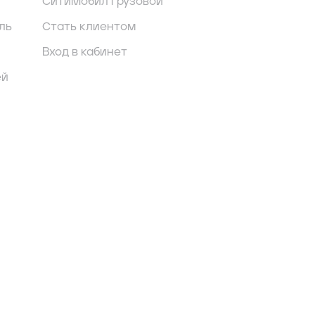
СитиМобил грузовой
ль
Стать клиентом
Вход в кабинет
ей