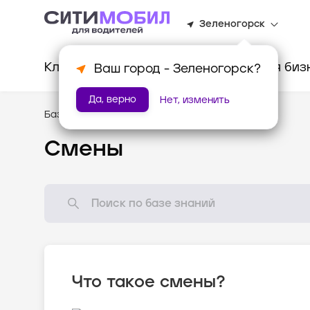
Зеленогорск
Клиентам
Водителям
Для биз
Ваш город -
Зеленогорск
?
Да, верно
Нет, изменить
База знаний
/
Мотивация
Смены
Что такое смены?