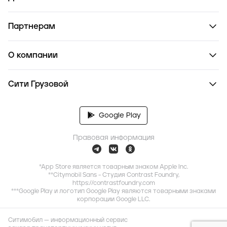
Партнерам
О компании
Сити Грузовой
Google Play
Правовая информация
*App Store является товарным знаком Apple Inc.
**Citymobil Sans - Студия Contrast Foundry,
https://contrastfoundry.com
***Google Play и логотип Google Play являются товарными знаками
корпорации Google LLC.
Ситимобил — информационный сервис