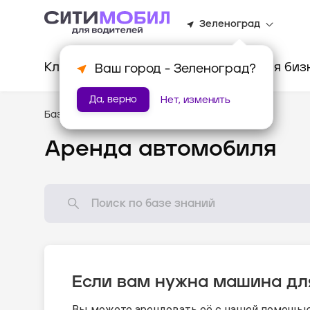
Зеленоград
Клиентам
Водителям
Для биз
Ваш город -
Зеленоград
?
Да, верно
Нет, изменить
База знаний
/
Новому водителю
Аренда автомобиля
Если вам нужна машина дл
Вы можете арендовать её с нашей помощью