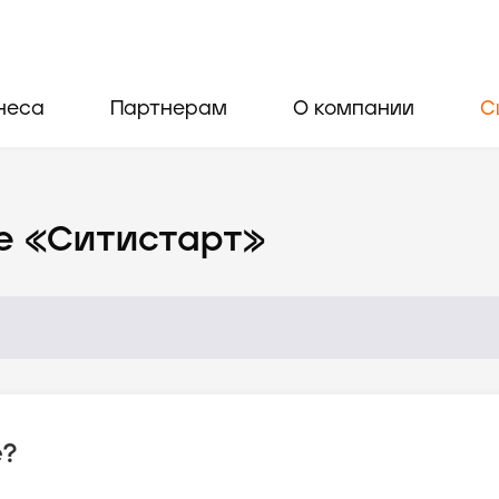
неса
Партнерам
О компании
С
е «Ситистарт»
е?