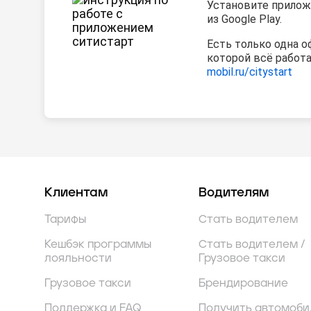
Установите прилож
из Google Play.
Есть только одна о
которой всё работ
mobil.ru/citystart
Клиентам
Водителям
Тарифы
Стать водителем
Кешбэк программы
Стать водителем /
лояльности
Грузовое такси
Грузовое такси
Брендирование
Поддержка и FAQ
Получить автомоби