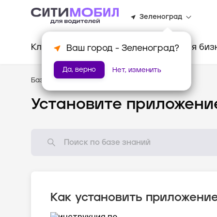
Зеленоград
Клиентам
Водителям
Для биз
Ваш город -
Зеленоград
?
Да, верно
Нет, изменить
База знаний
/
Новому водителю
Установите приложени
Как установить приложени