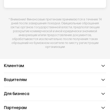
* Внимание! Финансовые претензии принимаются в течение 14
дней после завершения поездки. Официальные обращения
(акты) органов государственной власти, предполагающие
раскрытие коммерческой и иной юридически значимой
информации и/или предоставление документов,
обрабатываются исключительно после получения таких
обращений на бумажном носителе по месту регистрации
организации
Клиентам
Водителям
Для бизнеса
Партнерам