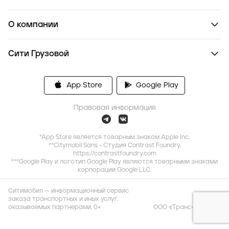
О компании
Сити Грузовой
App Store
Google Play
Правовая информация
*App Store является товарным знаком Apple Inc.
**Citymobil Sans - Студия Contrast Foundry,
https://contrastfoundry.com
***Google Play и логотип Google Play являются товарными знаками
корпорации Google LLC.
Ситимобил — информационный сервис
заказа транспортных и иных услуг,
оказываемых партнерами. 0+
ООО «Транс-Миссия»