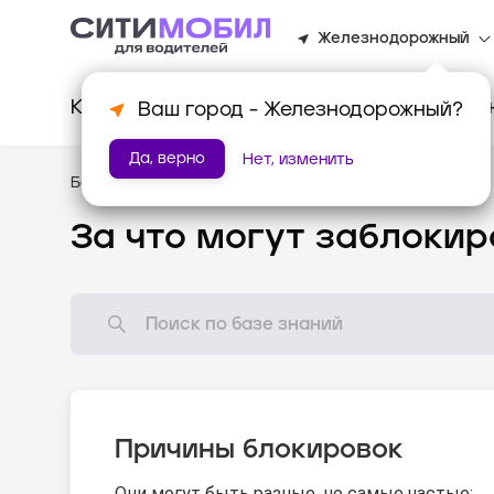
Железнодорожный
Клиентам
Водителям
Для биз
Ваш город -
Железнодорожный
?
Да, верно
Нет, изменить
База знаний
/
Как всё устроено?
За что могут заблокир
Причины блокировок
Они могут быть разные, но самые частые: