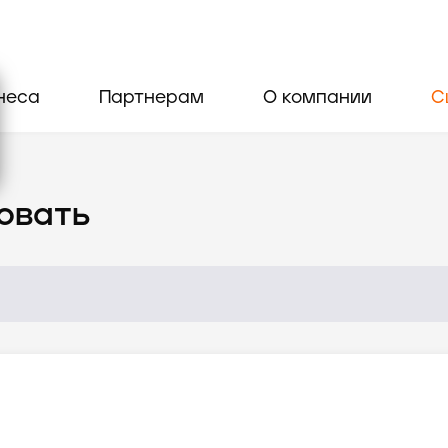
неса
Партнерам
О компании
С
овать