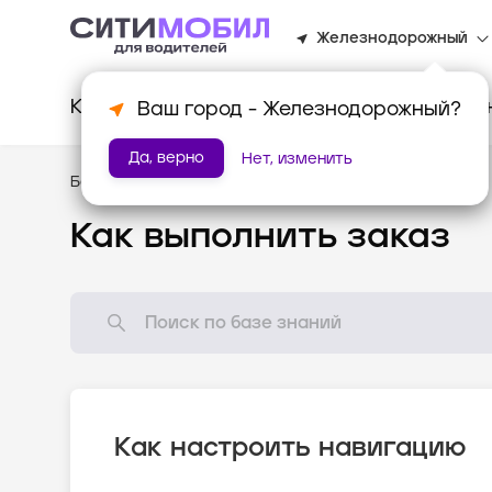
Железнодорожный
Клиентам
Водителям
Для биз
Ваш город -
Железнодорожный
?
Да, верно
Нет, изменить
База знаний
/
Как всё устроено?
Как выполнить заказ
Как настроить навигацию