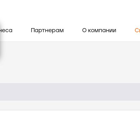
неса
Партнерам
О компании
С