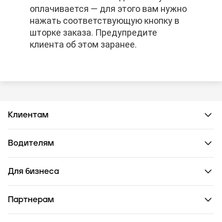
оплачивается — для этого вам нужно
оплачивается — для этого вам нужно
оплачивается — для этого вам нужно
нажать соответствующую кнопку в
нажать соответствующую кнопку в
нажать соответствующую кнопку в
шторке заказа. Предупредите
шторке заказа. Предупредите
шторке заказа. Предупредите
клиента об этом заранее.
клиента об этом заранее.
клиента об этом заранее.
Клиентам
Водителям
Для бизнеса
Партнерам