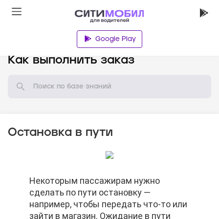
Google Play
База знаний
Как выполнить заказ
Остановка в пути
Некоторым пассажирам нужно
Некоторым пассажирам нужно
Некоторым пассажирам нужно
сделать по пути остановку —
сделать по пути остановку —
сделать по пути остановку —
например, чтобы передать что-то или
например, чтобы передать что-то или
например, чтобы передать что-то или
зайти в магазин. Ожидание в пути
зайти в магазин. Ожидание в пути
зайти в магазин. Ожидание в пути