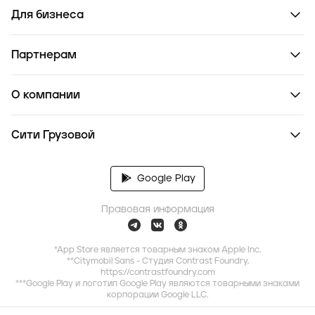
Для бизнеса
Партнерам
О компании
Сити Грузовой
Google Play
Правовая информация
*App Store является товарным знаком Apple Inc.
**Citymobil Sans - Студия Contrast Foundry,
https://contrastfoundry.com
***Google Play и логотип Google Play являются товарными знаками
корпорации Google LLC.