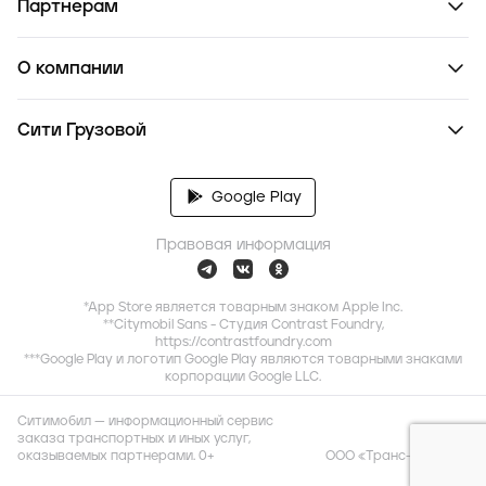
Партнерам
О компании
Сити Грузовой
Google Play
Правовая информация
*App Store является товарным знаком Apple Inc.
**Citymobil Sans - Студия Contrast Foundry,
https://contrastfoundry.com
***Google Play и логотип Google Play являются товарными знаками
корпорации Google LLC.
Ситимобил — информационный сервис
заказа транспортных и иных услуг,
оказываемых партнерами. 0+
ООО «Транс-Миссия»