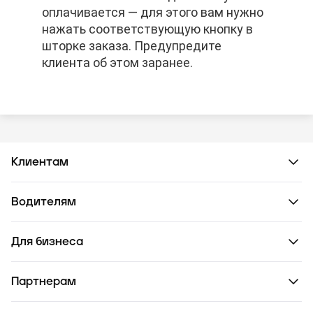
оплачивается — для этого вам нужно
оплачивается — для этого вам нужно
оплачивается — для этого вам нужно
нажать соответствующую кнопку в
нажать соответствующую кнопку в
нажать соответствующую кнопку в
шторке заказа. Предупредите
шторке заказа. Предупредите
шторке заказа. Предупредите
клиента об этом заранее.
клиента об этом заранее.
клиента об этом заранее.
Клиентам
Водителям
Для бизнеса
Партнерам