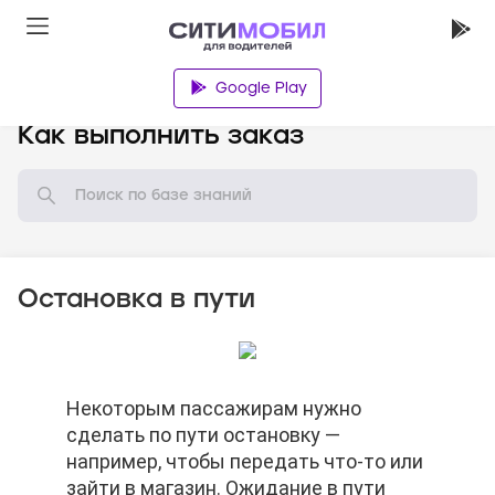
Google Play
База знаний
Как выполнить заказ
Остановка в пути
Некоторым пассажирам нужно
Некоторым пассажирам нужно
Некоторым пассажирам нужно
сделать по пути остановку —
сделать по пути остановку —
сделать по пути остановку —
например, чтобы передать что-то или
например, чтобы передать что-то или
например, чтобы передать что-то или
зайти в магазин. Ожидание в пути
зайти в магазин. Ожидание в пути
зайти в магазин. Ожидание в пути