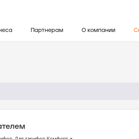
неса
Партнерам
О компании
С
ателем
рифов. Для тарифов Комфорт и