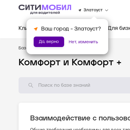
Златоуст
Клиентам
Водителям
Для биз
Ваш город -
Златоуст
?
Да, верно
Нет, изменить
База знаний
/
Стандарты оказания услуг
Комфорт и Комфорт +
Взаимодействие с пользов
Общие требования необходимы для всех та