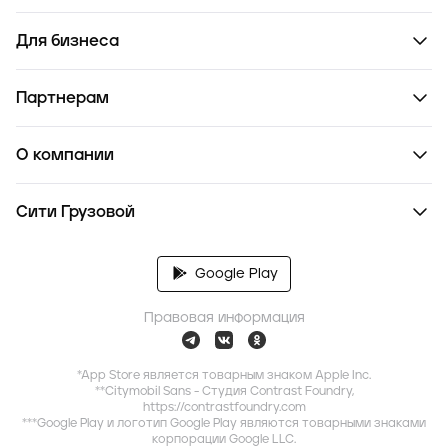
Для бизнеса
Партнерам
О компании
Сити Грузовой
Google Play
Правовая информация
*App Store является товарным знаком Apple Inc.
**Citymobil Sans - Студия Contrast Foundry,
https://contrastfoundry.com
***Google Play и логотип Google Play являются товарными знаками
корпорации Google LLC.