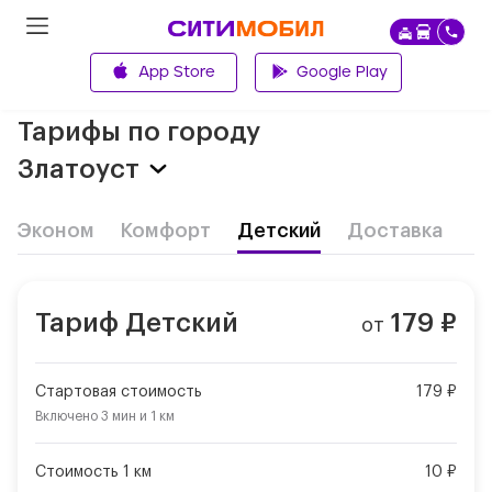
App Store
Google Play
Главная
Тарифы по городу
Златоуст
Эконом
Комфорт
Детский
Доставка
Тариф
Детский
179
₽
от
Стартовая стоимость
179 ₽
Включено
3 мин
и
1 км
Стоимость 1 км
10 ₽