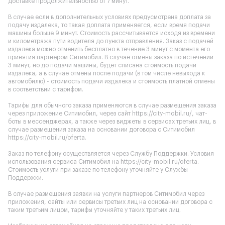
доставке продолжительностью от 7 минут.
В случае если в дополнительных условиях предусмотрена доплата за
подачу издалека, то такая доплата применяется, если время подачи
машины больше 9 минут. Стоимость рассчитывается исходя из времени
и километража пути водителя до пункта отправления. Заказ с подачей
издалека можно отменить бесплатно в течение 3 минут с момента его
принятия партнером Ситимобил. В случае отмены заказа по истечении
3 минут, но до подачи машины, будет списана стоимость подачи
издалека, а в случае отмены после подачи (в том числе невыхода к
автомобилю) - стоимость подачи издалека и стоимость платной отмены
в соответствии с тарифом.
Тарифы для обычного заказа применяются в случае размещения заказа
через приложение Ситимобил, через сайт
https://city-mobil.ru/
, чат-
боты в мессенджерах, а также через виджеты в сервисах третьих лиц, в
случае размещения заказа на основании договора с Ситимобил
https://city-mobil.ru/oferta
.
Заказ по телефону осуществляется через Службу Поддержки. Условия
использования сервиса Ситимобил на
https://city-mobil.ru/oferta
.
Стоимость услуги при заказе по телефону уточняйте у Службы
Поддержки.
В случае размещения заявки на услуги партнеров Ситимобил через
приложения, сайты или сервисы третьих лиц на основании договора с
таким третьим лицом, тарифы уточняйте у таких третьих лиц.