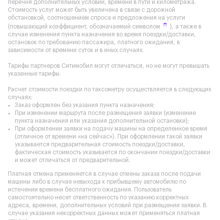
перечня дополнительных условий, времени в пути и километража.
Стоимость услуг может быть увеличена в связи с дорожной
обстановкой, соотношением спроса и предложения на услуги
(повышающий коэффициент, обозначаемый символом
), а также в
случае изменения пункта назначения во время поездки/доставки,
остановок по требованию пассажира, платного ожидания, в
зависимости от времени суток и в иных случаях.
Тарифы партнеров Ситимобил могут отличаться, но не могут превышать
указанные тарифы.
Расчет стоимости поездки по таксометру осуществляется в следующих
случаях:
Заказ оформлен без указания пункта назначения;
При изменении маршрута после размещения заявки (изменение
пункта назначения или указания дополнительной остановки);
При оформлении заявки на подачу машины на определенное время
(отличное от времени «на сейчас»). При оформлении такой заявки
указывается предварительная стоимость поездки/доставки,
фактическая стоимость указывается по окончании поездки/доставки
и может отличаться от предварительной.
Платная отмена применяется в случае отмены заказа после подачи
машины либо в случае невыхода к прибывшему автомобилю по
истечении времени бесплатного ожидания. Пользователь
самостоятельно несет ответственность по указанию корректных
адреса, времени, дополнительных условий при размещении заявки. В
случае указания некорректных данных может применяться платная