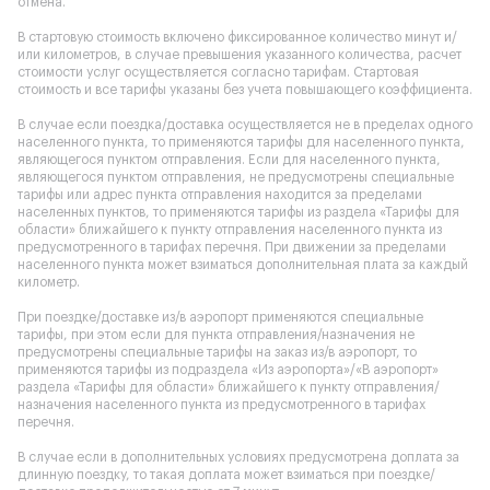
отмена.
В стартовую стоимость включено фиксированное количество минут и/
или километров, в случае превышения указанного количества, расчет
стоимости услуг осуществляется согласно тарифам. Стартовая
стоимость и все тарифы указаны без учета повышающего коэффициента.
В случае если поездка/доставка осуществляется не в пределах одного
населенного пункта, то применяются тарифы для населенного пункта,
являющегося пунктом отправления. Если для населенного пункта,
являющегося пунктом отправления, не предусмотрены специальные
тарифы или адрес пункта отправления находится за пределами
населенных пунктов, то применяются тарифы из раздела «Тарифы для
области» ближайшего к пункту отправления населенного пункта из
предусмотренного в тарифах перечня. При движении за пределами
населенного пункта может взиматься дополнительная плата за каждый
километр.
При поездке/доставке из/в аэропорт применяются специальные
тарифы, при этом если для пункта отправления/назначения не
предусмотрены специальные тарифы на заказ из/в аэропорт, то
применяются тарифы из подраздела «Из аэропорта»/«В аэропорт»
раздела «Тарифы для области» ближайшего к пункту отправления/
назначения населенного пункта из предусмотренного в тарифах
перечня.
В случае если в дополнительных условиях предусмотрена доплата за
длинную поездку, то такая доплата может взиматься при поездке/