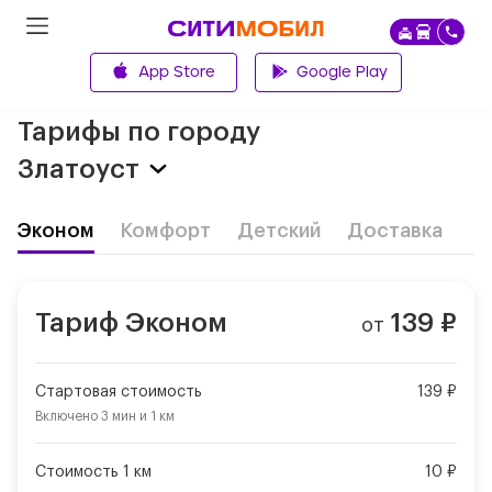
App Store
Google Play
Главная
Тарифы по городу
Златоуст
Эконом
Комфорт
Детский
Доставка
Тариф
Эконом
139
₽
от
Стартовая стоимость
139 ₽
Включено
3 мин
и
1 км
Стоимость 1 км
10 ₽