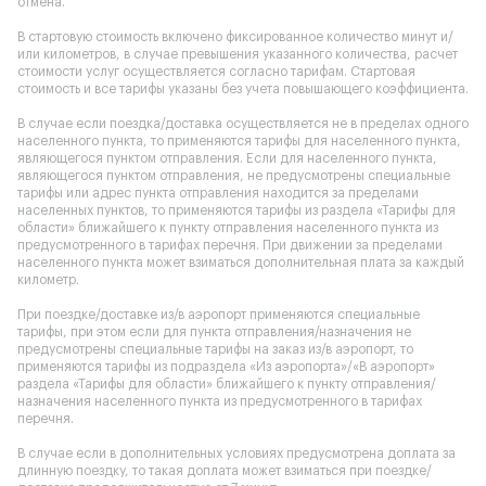
отмена.
В стартовую стоимость включено фиксированное количество минут и/
или километров, в случае превышения указанного количества, расчет
стоимости услуг осуществляется согласно тарифам. Стартовая
стоимость и все тарифы указаны без учета повышающего коэффициента.
В случае если поездка/доставка осуществляется не в пределах одного
населенного пункта, то применяются тарифы для населенного пункта,
являющегося пунктом отправления. Если для населенного пункта,
являющегося пунктом отправления, не предусмотрены специальные
тарифы или адрес пункта отправления находится за пределами
населенных пунктов, то применяются тарифы из раздела «Тарифы для
области» ближайшего к пункту отправления населенного пункта из
предусмотренного в тарифах перечня. При движении за пределами
населенного пункта может взиматься дополнительная плата за каждый
километр.
При поездке/доставке из/в аэропорт применяются специальные
тарифы, при этом если для пункта отправления/назначения не
предусмотрены специальные тарифы на заказ из/в аэропорт, то
применяются тарифы из подраздела «Из аэропорта»/«В аэропорт»
раздела «Тарифы для области» ближайшего к пункту отправления/
назначения населенного пункта из предусмотренного в тарифах
перечня.
В случае если в дополнительных условиях предусмотрена доплата за
длинную поездку, то такая доплата может взиматься при поездке/