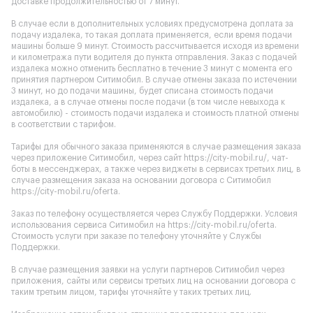
доставке продолжительностью от 7 минут.
В случае если в дополнительных условиях предусмотрена доплата за
подачу издалека, то такая доплата применяется, если время подачи
машины больше 9 минут. Стоимость рассчитывается исходя из времени
и километража пути водителя до пункта отправления. Заказ с подачей
издалека можно отменить бесплатно в течение 3 минут с момента его
принятия партнером Ситимобил. В случае отмены заказа по истечении
3 минут, но до подачи машины, будет списана стоимость подачи
издалека, а в случае отмены после подачи (в том числе невыхода к
автомобилю) - стоимость подачи издалека и стоимость платной отмены
в соответствии с тарифом.
Тарифы для обычного заказа применяются в случае размещения заказа
через приложение Ситимобил, через сайт
https://city-mobil.ru/
, чат-
боты в мессенджерах, а также через виджеты в сервисах третьих лиц, в
случае размещения заказа на основании договора с Ситимобил
https://city-mobil.ru/oferta
.
Заказ по телефону осуществляется через Службу Поддержки. Условия
использования сервиса Ситимобил на
https://city-mobil.ru/oferta
.
Стоимость услуги при заказе по телефону уточняйте у Службы
Поддержки.
В случае размещения заявки на услуги партнеров Ситимобил через
приложения, сайты или сервисы третьих лиц на основании договора с
таким третьим лицом, тарифы уточняйте у таких третьих лиц.