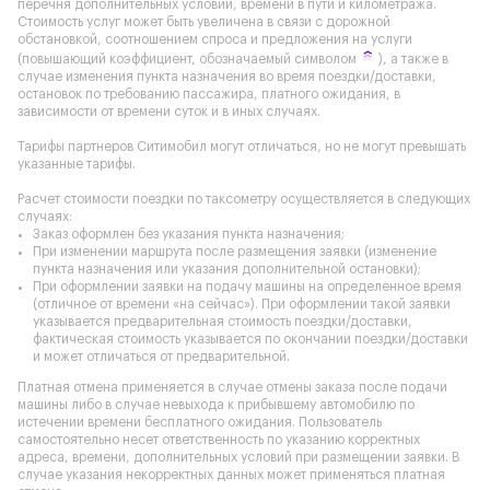
перечня дополнительных условий, времени в пути и километража.
Стоимость услуг может быть увеличена в связи с дорожной
обстановкой, соотношением спроса и предложения на услуги
(повышающий коэффициент, обозначаемый символом
), а также в
случае изменения пункта назначения во время поездки/доставки,
остановок по требованию пассажира, платного ожидания, в
зависимости от времени суток и в иных случаях.
Тарифы партнеров Ситимобил могут отличаться, но не могут превышать
указанные тарифы.
Расчет стоимости поездки по таксометру осуществляется в следующих
случаях:
Заказ оформлен без указания пункта назначения;
При изменении маршрута после размещения заявки (изменение
пункта назначения или указания дополнительной остановки);
При оформлении заявки на подачу машины на определенное время
(отличное от времени «на сейчас»). При оформлении такой заявки
указывается предварительная стоимость поездки/доставки,
фактическая стоимость указывается по окончании поездки/доставки
и может отличаться от предварительной.
Платная отмена применяется в случае отмены заказа после подачи
машины либо в случае невыхода к прибывшему автомобилю по
истечении времени бесплатного ожидания. Пользователь
самостоятельно несет ответственность по указанию корректных
адреса, времени, дополнительных условий при размещении заявки. В
случае указания некорректных данных может применяться платная