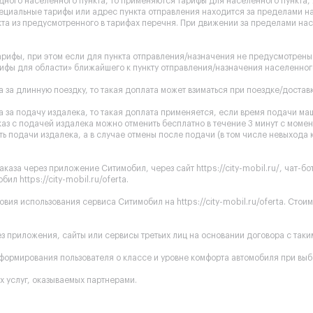
одного населенного пункта, то применяются тарифы для населенного пункта
ециальные тарифы или адрес пункта отправления находится за пределами на
та из предусмотренного в тарифах перечня. При движении за пределами нас
рифы, при этом если для пункта отправления/назначения не предусмотрены 
ифы для области» ближайшего к пункту отправления/назначения населенного
 за длинную поездку, то такая доплата может взиматься при поездке/доставк
 за подачу издалека, то такая доплата применяется, если время подачи ма
каз с подачей издалека можно отменить бесплатно в течение 3 минут с момен
ь подачи издалека, а в случае отмены после подачи (в том числе невыхода 
аказа через приложение Ситимобил, через сайт
https://city-mobil.ru/
, чат-б
обил
https://city-mobil.ru/oferta
.
ловия использования сервиса Ситимобил на
https://city-mobil.ru/oferta
. Стои
 приложения, сайты или сервисы третьих лиц на основании договора с таким 
ормирования пользователя о классе и уровне комфорта автомобиля при выб
 услуг, оказываемых партнерами.