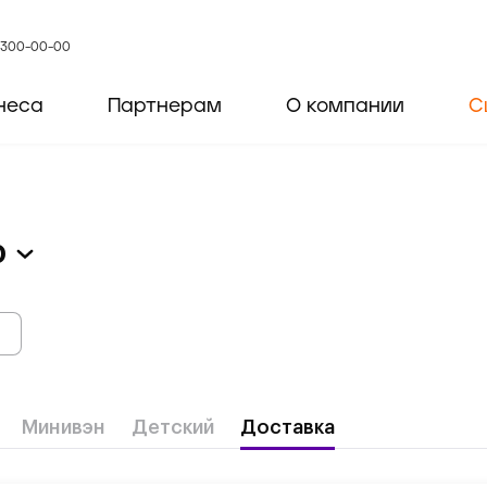
) 300-00-00
неса
Партнерам
О компании
С
р
Минивэн
Детский
Доставка