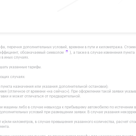
ифа, перечня дополнительных условий, времени в пути и километража. Стоимо
оэффициент, обозначаемый символом
), а также в случае изменения пункт
 в иных случаях.
ышать указанные тарифы.
ующих случаях:
пункта назначения или указания дополнительной остановки);
мя (отличное от времени «на сейчас»). При оформлении такой заявки указы
авки и может отличаться от предварительной.
чи машины либо в случае невыхода к прибывшему автомобилю по истечении 
 дополнительных условий при размещении заявки. В случае указания некорр
 и/или километров, в случае превышения указанного количества, расчет ст
иента.