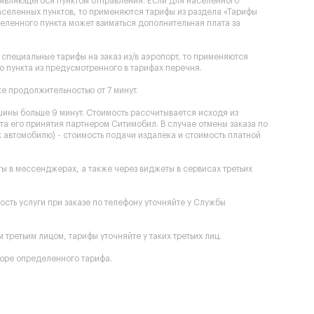
, являющегося пунктом отправления. Если для населенного
селенных пунктов, то применяются тарифы из раздела «Тарифы
еленного пункта может взиматься дополнительная плата за
специальные тарифы на заказ из/в аэропорт, то применяются
 пункта из предусмотренного в тарифах перечня.
е продолжительностью от 7 минут.
шины больше 9 минут. Стоимость рассчитывается исходя из
та его принятия партнером Ситимобил. В случае отмены заказа по
к автомобилю) - стоимость подачи издалека и стоимость платной
оты в мессенджерах, а также через виджеты в сервисах третьих
мость услуги при заказе по телефону уточняйте у Службы
третьим лицом, тарифы уточняйте у таких третьих лиц.
оре определенного тарифа.