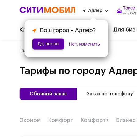
Такси
Адлер
+7 (862
Клиентам
Водителям
Для биз
Ваш город -
Адлер
?
Да, верно
Нет, изменить
Главная
/
Тарифы
Тарифы по городу
Адле
Обычный заказ
Заказ по телефону
Эконом
Комфорт
Комфорт+
Бизнес