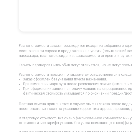
Расчет стоимости заказа производится исходя из выбранного тар
соотношением спроса и предложения на услуги (повышающий к
пассажира, платного ожидания, в зависимости от времени суток и
Тарифы партнеров Ситимобил могут отличаться, но не могут прев
Расчет стоимости поездки по таксометру осуществляется в след
Заказ оформлен без указания пункта назначения;
При изменении маршрута после размещения заявки (изменение 
При оформлении заявки на подачу машины на определенное вре
фактическая стоимость указывается по окончании поездки/дост
Платная отмена применяется в случае отмены заказа после пода
несет ответственность по указанию корректных адреса, времени,
В стартовую стоимость включено фиксированное количество минут
стоимость и все тарифы указаны без учета повышающего коэффиц