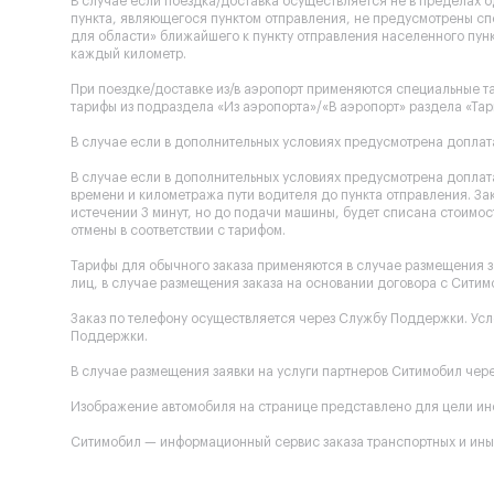
В случае если поездка/доставка осуществляется не в пределах 
пункта, являющегося пунктом отправления, не предусмотрены сп
для области» ближайшего к пункту отправления населенного пунк
каждый километр.
При поездке/доставке из/в аэропорт применяются специальные та
тарифы из подраздела «Из аэропорта»/«В аэропорт» раздела «Тар
В случае если в дополнительных условиях предусмотрена доплата
В случае если в дополнительных условиях предусмотрена доплата
времени и километража пути водителя до пункта отправления. За
истечении 3 минут, но до подачи машины, будет списана стоимост
отмены в соответствии с тарифом.
Тарифы для обычного заказа применяются в случае размещения з
лиц, в случае размещения заказа на основании договора с Ситим
Заказ по телефону осуществляется через Службу Поддержки. Ус
Поддержки.
В случае размещения заявки на услуги партнеров Ситимобил через
Изображение автомобиля на странице представлено для цели инф
Ситимобил — информационный сервис заказа транспортных и иных