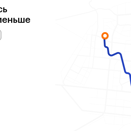
сь
меньше