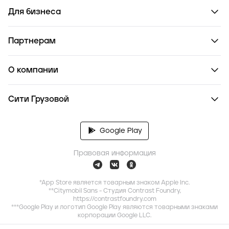
Для бизнеса
Партнерам
О компании
Сити Грузовой
Google Play
Правовая информация
*App Store является товарным знаком Apple Inc.
**Citymobil Sans - Студия Contrast Foundry,
https://contrastfoundry.com
***Google Play и логотип Google Play являются товарными знаками
корпорации Google LLC.